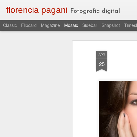
florencia pagani
Fotografia digital
Classic
Flipcard
Magazine
Mosaic
Sidebar
Snapshot
Timesl
APR
25